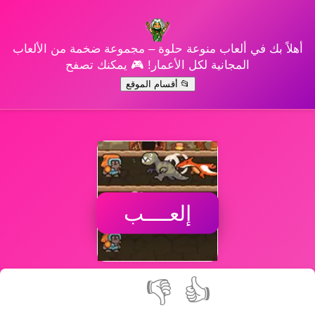
أهلاً بك في ألعاب منوعة حلوة – مجموعة ضخمة من الألعاب
المجانية لكل الأعمار! 🎮 يمكنك تصفح
📂 أقسام الموقع
إلعــــب
👎
👍