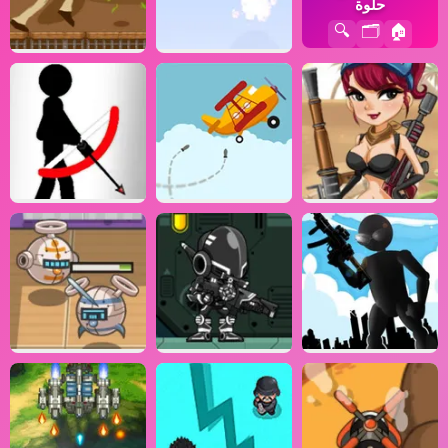
حلوة
🔍
🗂️
🏠