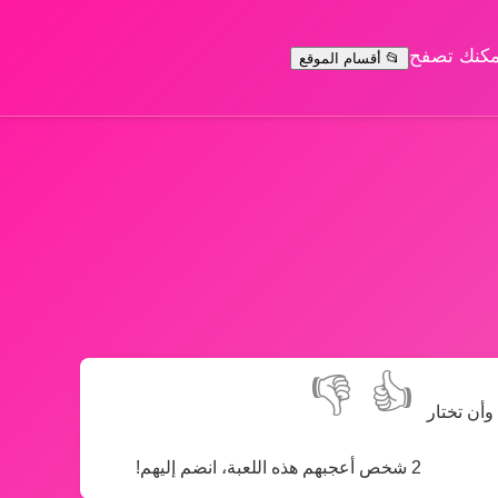
يمكنك تصفح
📂 أقسام الموقع
👎
👍
وأن تختار
2 شخص أعجبهم هذه اللعبة، انضم إليهم!