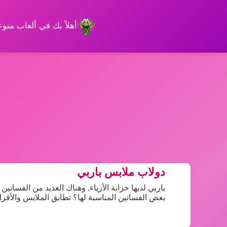
أهلاً بك في ألعاب من
دولاب ملابس باربي
باربي لديها خزانة الأزياء, وهناك العديد من الفساتي
بعض الفساتين المناسبة لها؟ تطابق الملابس والأقراط