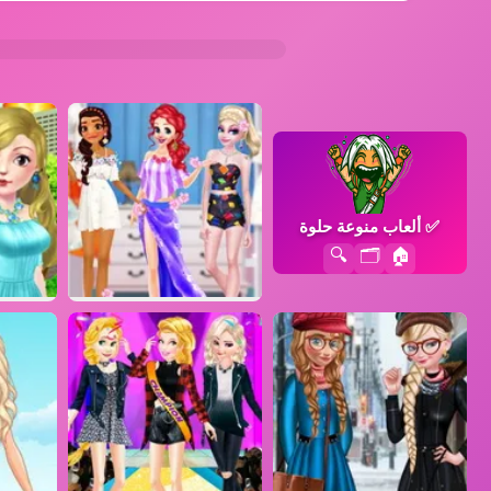
✅
ألعاب منوعة حلوة
🔍
🗂️
🏠