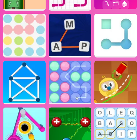
🔍
🗂️
🏠