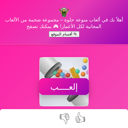
أهلاً بك في ألعاب منوعة حلوة – مجموعة ضخمة من الألعاب
المجانية لكل الأعمار! 🎮 يمكنك تصفح
📂 أقسام الموقع
إلعــــب
👎
👍