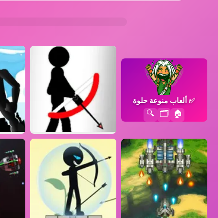
✅
ألعاب منوعة حلوة
🔍
🗂️
🏠