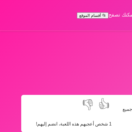
يمكنك تصفح
📂 أقسام الموقع
👎
👍
جميع
1 شخص أعجبهم هذه اللعبة، انضم إليهم!