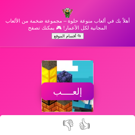
أهلاً بك في ألعاب منوعة حلوة – مجموعة ضخمة من الألعاب
المجانية لكل الأعمار! 🎮 يمكنك تصفح
📂 أقسام الموقع
إلعــــب
👎
👍