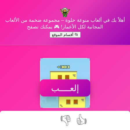
أهلاً بك في ألعاب منوعة حلوة – مجموعة ضخمة من الألعاب
المجانية لكل الأعمار! 🎮 يمكنك تصفح
📂 أقسام الموقع
إلعــــب
👎
👍