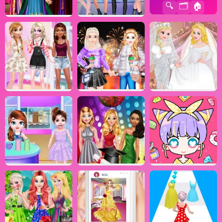
🔍
🗂️
🏠