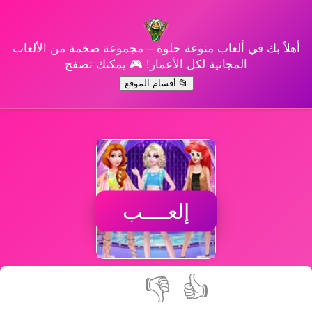
أهلاً بك في ألعاب منوعة حلوة – مجموعة ضخمة من الألعاب
المجانية لكل الأعمار! 🎮 يمكنك تصفح
📂 أقسام الموقع
إلعــــب
👎
👍