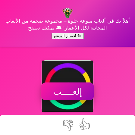
أهلاً بك في ألعاب منوعة حلوة – مجموعة ضخمة من الألعاب
المجانية لكل الأعمار! 🎮 يمكنك تصفح
📂 أقسام الموقع
إلعــــب
👎
👍