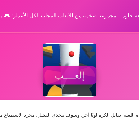
وعة حلوة – مجموعة ضخمة من الألعاب المجانية لكل الأعمار! 🎮 
إلعــــب
للعبة, تقابل الكرة لونًا آخر, وسوف تتحدى الفشل, مجرد الاستمتاع م