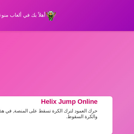
أهلاً بك في ألعاب من
Helix Jump Online
حرك العمود لترك الكرة تسقط على المنصة, في هذه ا
والكرة السقوط.