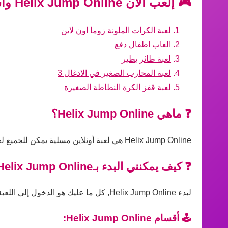
🎮 إلعب الآن Helix Jump Online واستمتع بأفضل الألعاب الأخرى!
لعبة الكرات الملونة زوما اون لاين
العاب اطفال دفع
لعبة طائر يطير
لعبة المحارب الصغير في الادغال 3
لعبة قفز الكرة النطاطة الصغيرة
❓ ماهي Helix Jump Online؟
Helix Jump Online هي لعبة أونلاين مسلية يمكن للجميع لعبها مباشرة عبر المتصفح بدون تحميل، مناسبة لجميع الأعمار ومستويات المهارة.
❓ كيف يمكنني البدء بـHelix Jump Online؟
لبدء Helix Jump Online, كل ما عليك هو الدخول إلى اللعبة على الموقع والضغط على زر التشغيل، ثم اتباع التعليمات داخل اللعبة للبدء في اللعب فورًا.
🕹️ أقسام Helix Jump Online: