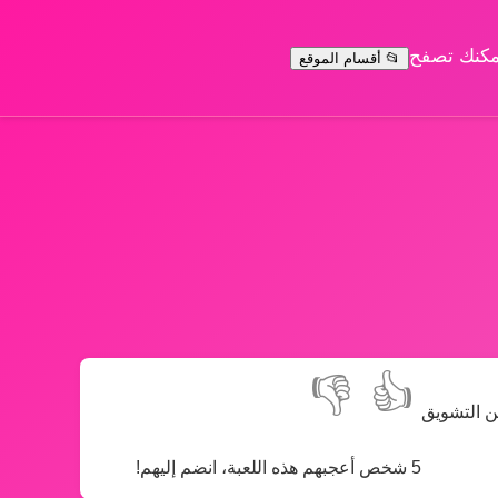
يمكنك تصفح
📂 أقسام الموقع
👎
👍
ن التشويق
5 شخص أعجبهم هذه اللعبة، انضم إليهم!