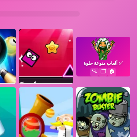
✅
ألعاب منوعة حلوة
🔍
🗂️
🏠