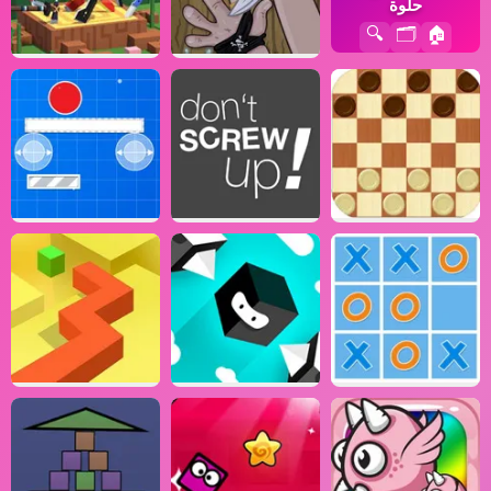
حلوة
🔍
🗂️
🏠