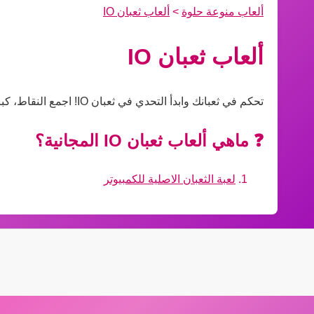
ألعاب منوعة حلوة
>
ألعاب ثعبان IO
ألعاب ثعبان IO
تحكم في ثعبانك وابدأ التحدي في ثعبان IO! اجمع النقاط، كبر الثعبان، وتجنب الاصطدام بالآخرين لتصبح الأكبر على الخريطة.
❓ ماهي ألعاب ثعبان IO المجانية؟
لعبة الثعبان الاصلية للكمبيوتر