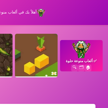
أهلاً بك في ألعاب من
✅
ألعاب منوعة حلوة
🔍
🗂️
🏠