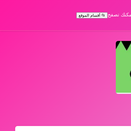
يمكنك تصفح
📂 أقسام الموقع