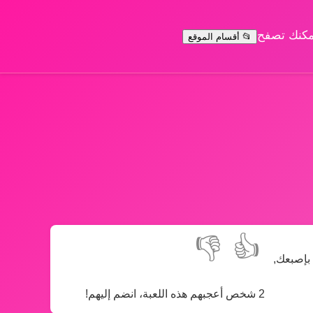
يمكنك تصفح
📂 أقسام الموقع
👎
👍
بك بإصبعك,
2 شخص أعجبهم هذه اللعبة، انضم إليهم!