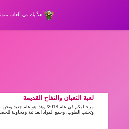
أهلاً بك في ألعاب من
لعبة الثعبان والتفاح القديمة
مرحبا بكم في عام 2018! وهذا هو
وتجنب الطوب, وجمع المواد الغذائية ومحاولة للحص