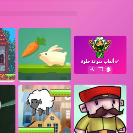
✅
ألعاب منوعة حلوة
🔍
🗂️
🏠