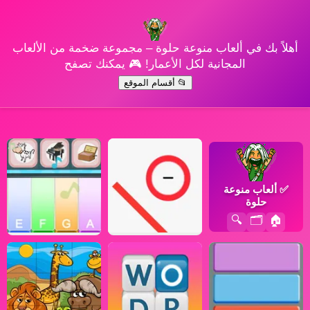
أهلاً بك في ألعاب منوعة حلوة – مجموعة ضخمة من الألعاب
المجانية لكل الأعمار! 🎮 يمكنك تصفح
📂 أقسام الموقع
✅
ألعاب منوعة
حلوة
🔍
🗂️
🏠