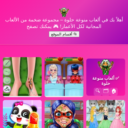
أهلاً بك في ألعاب منوعة حلوة – مجموعة ضخمة من الألعاب
المجانية لكل الأعمار! 🎮 يمكنك تصفح
📂 أقسام الموقع
✅
ألعاب منوعة
حلوة
🔍
🗂️
🏠