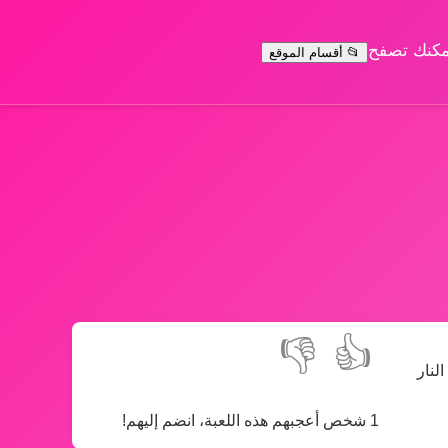
يمكنك تصفح
📂 أقسام الموقع
👎
👍
لنار
1 شخص أعجبهم هذه اللعبة، انضم إليهم!