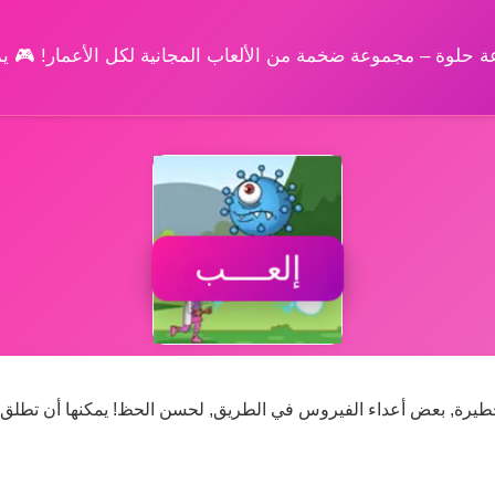
وعة حلوة – مجموعة ضخمة من الألعاب المجانية لكل الأعمار! 🎮 
إلعــــب
 خطيرة, بعض أعداء الفيروس في الطريق, لحسن الحظ! يمكنها أن تطلق ا