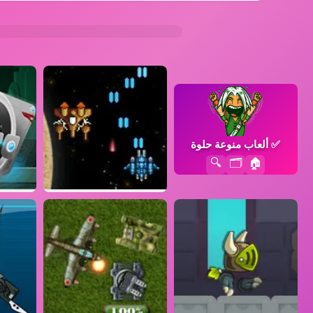
✅
ألعاب منوعة حلوة
🔍
🗂️
🏠