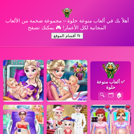
أهلاً بك في ألعاب منوعة حلوة – مجموعة ضخمة من الألعاب
المجانية لكل الأعمار! 🎮 يمكنك تصفح
📂 أقسام الموقع
✅
ألعاب منوعة
حلوة
🔍
🗂️
🏠