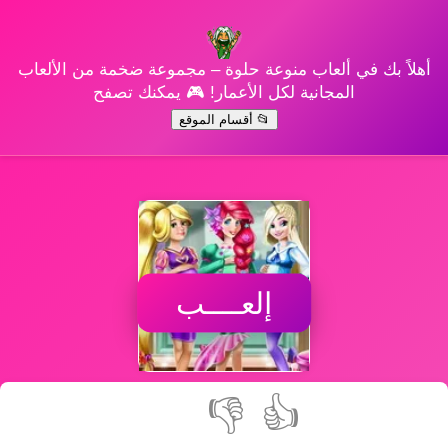
أهلاً بك في ألعاب منوعة حلوة – مجموعة ضخمة من الألعاب
المجانية لكل الأعمار! 🎮 يمكنك تصفح
📂 أقسام الموقع
إلعــــب
👎
👍