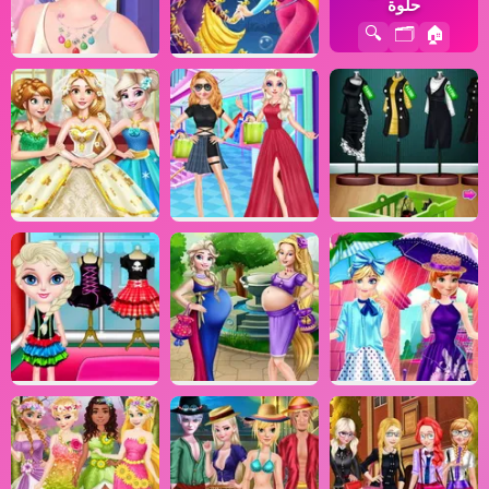
حلوة
🔍
🗂️
🏠