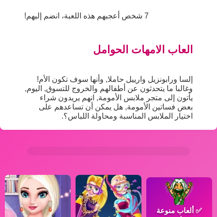
7 شخص أعجبهم هذه اللعبة، انضم إليهم!
العاب الامهات الحوامل
إلسا ورابونزيل وارييل حاملا, وأنها سوف تكون الأم!
وغالبا ما يتحدثون عن أطفالهم والخروج للتسوق, اليوم,
يأتون إلى متجر ملابس الأمومة, انهم يريدون شراء
بعض فساتين الأمومة, هل يمكن أن تساعدهم على
اختيار الملابس المناسبة ومحاولة اللباس؟.
✅
ألعاب منوعة