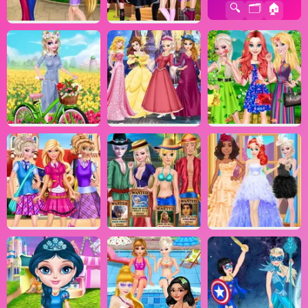
🔍
🗂️
🏠