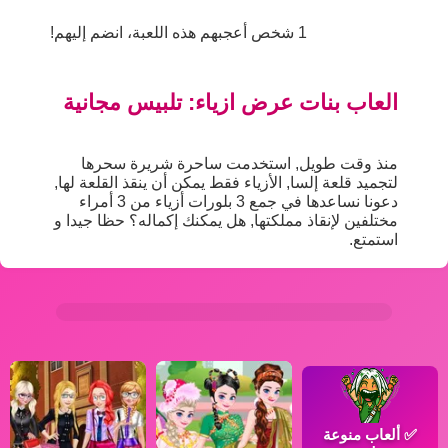
1 شخص أعجبهم هذه اللعبة، انضم إليهم!
العاب بنات عرض ازياء: تلبيس مجانية
منذ وقت طويل, استخدمت ساحرة شريرة سحرها
لتجميد قلعة إلسا, الأزياء فقط يمكن أن ينقذ القلعة لها,
دعونا نساعدها في جمع 3 بلورات أزياء من 3 أمراء
مختلفين لإنقاذ مملكتها, هل يمكنك إكماله؟ حظا جيدا و
استمتع.
✅
ألعاب منوعة