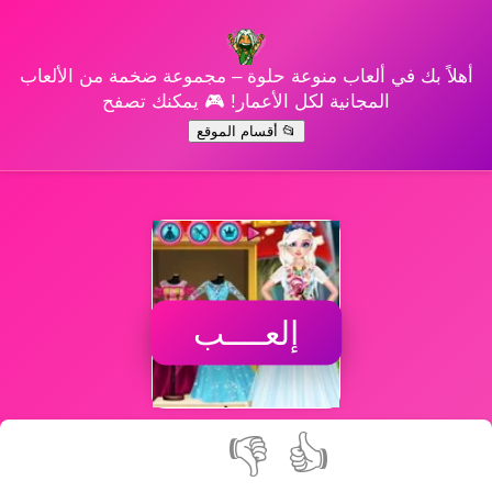
أهلاً بك في ألعاب منوعة حلوة – مجموعة ضخمة من الألعاب
المجانية لكل الأعمار! 🎮 يمكنك تصفح
📂 أقسام الموقع
إلعــــب
👎
👍