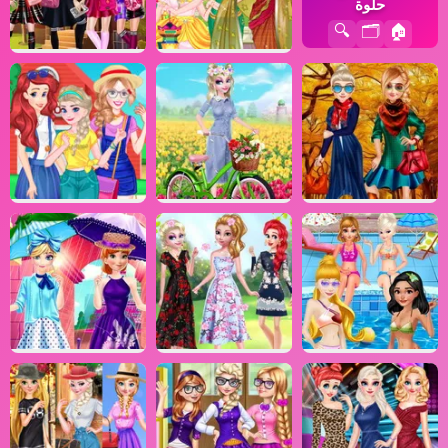
حلوة
🔍
🗂️
🏠