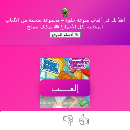
أهلاً بك في ألعاب منوعة حلوة – مجموعة ضخمة من الألعاب
المجانية لكل الأعمار! 🎮 يمكنك تصفح
📂 أقسام الموقع
إلعــــب
👎
👍