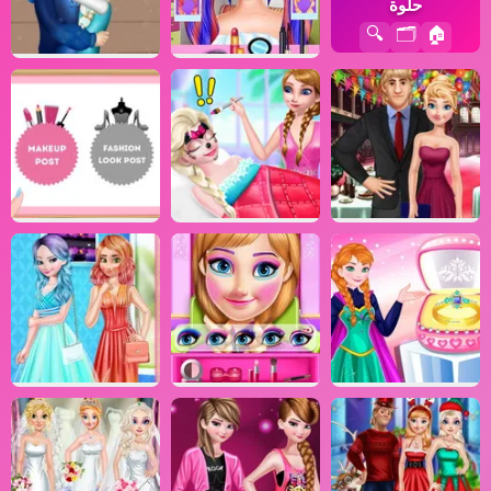
حلوة
🔍
🗂️
🏠