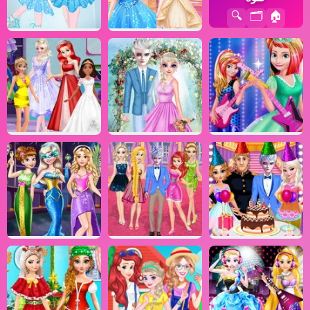
🔍
🗂️
🏠