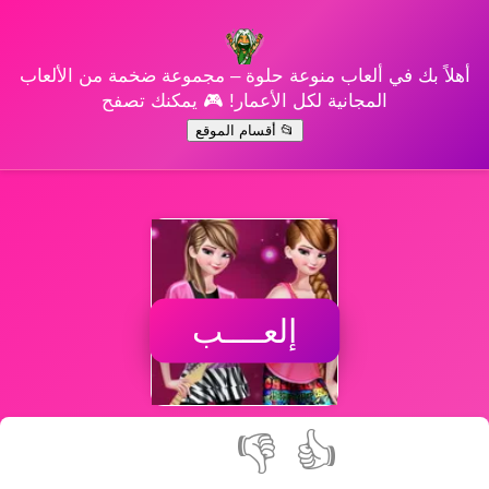
أهلاً بك في ألعاب منوعة حلوة – مجموعة ضخمة من الألعاب
المجانية لكل الأعمار! 🎮 يمكنك تصفح
📂 أقسام الموقع
إلعــــب
👎
👍