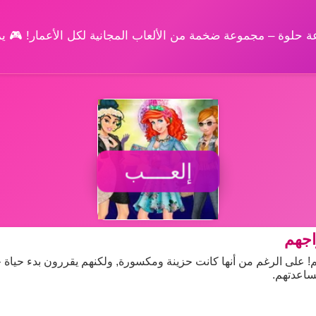
وعة حلوة – مجموعة ضخمة من الألعاب المجانية لكل الأعمار! 🎮 
إلعــــب
اجهم
ئهم! على الرغم من أنها كانت حزينة ومكسورة, ولكنهم يقررون بدء حياة ج
ساعدتهم.