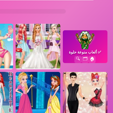
✅
ألعاب منوعة حلوة
🔍
🗂️
🏠