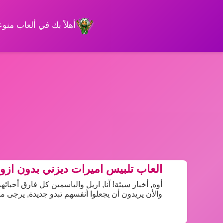
أهلاً بك في ألعاب من
العاب تلبيس اميرات ديزني بدون ازو
أوه, أخبار سيئة! آنا, اريل والياسمين كل فارق أحبا
والأن يريدون أن يجعلوا أنفسهم تبدو جديدة, يرجى م