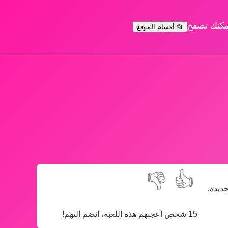
يمكنك تصفح
📂 أقسام الموقع
👎
👍
ديدة,
15 شخص أعجبهم هذه اللعبة، انضم إليهم!