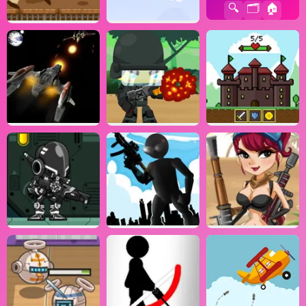
🔍
🗂️
🏠