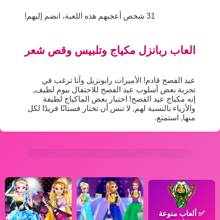
31 شخص أعجبهم هذه اللعبة، انضم إليهم!
العاب ربانزل مكياج وتلبيس وقص شعر
عيد الفصح قادم! الأميرات رابونزيل وآنا ترغب في
تجربة بعض أسلوب عيد الفصح للاحتفال بيوم لطيف,
إنه مكياج عيد الفصح! اختيار بعض الماكياج لطيفة
والأزياء بالنسبة لهم, لا تنس أن تختار فستانًا فريدًا لكل
منها, استمتع.
✅
ألعاب منوعة