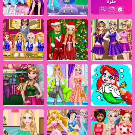
حلوة
🔍
🗂️
🏠