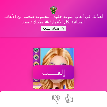
أهلاً بك في ألعاب منوعة حلوة – مجموعة ضخمة من الألعاب
المجانية لكل الأعمار! 🎮 يمكنك تصفح
📂 أقسام الموقع
إلعــــب
👎
👍