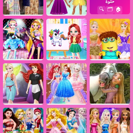
حلوة
🔍
🗂️
🏠