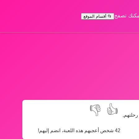
يمكنك تصفح
📂 أقسام الموقع
👎
👍
 رحلتهم,
42 شخص أعجبهم هذه اللعبة، انضم إليهم!