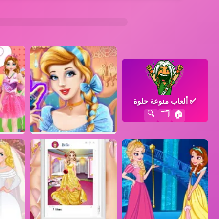
✅
ألعاب منوعة حلوة
🔍
🗂️
🏠