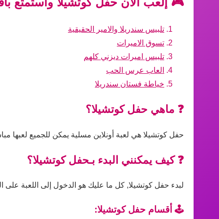
🎮 إلعب الآن حفل كوتشيلا واستمتع بأف
تلبيس سندريلا والامير الحقيقية
تسوق الاميرات
تلبيس اميرات ديزني كلهم
العاب عرس الحب
خياطة فستان سندريلا
❓ ماهي حفل كوتشيلا؟
حفل كوتشيلا هي لعبة أونلاين مسلية يمكن للجميع لعبها مبا
❓ كيف يمكنني البدء بـحفل كوتشيلا؟
لبدء حفل كوتشيلا, كل ما عليك هو الدخول إلى اللعبة على ال
🕹️ أقسام حفل كوتشيلا: