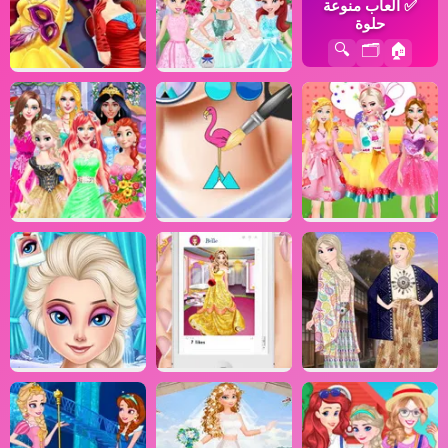
✅
ألعاب منوعة
حلوة
🔍
🗂️
🏠