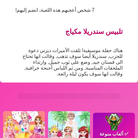
7 شخص أعجبهم هذه اللعبة، انضم إليهم!
تلبيس سندريلا مكياج
هناك حفلة موسيقية! تلقت الأميرات ديزني دعوة
للحزب, سندريلا أيضا سوف تذهب, وقالت انها تحتاج
الى فستان جيد, وضع على ثوب جميل, وارتداء
الملحقات المناسبة, ومن ثم اللباس أجنحة خرافية,
وقالت انها سوف يكون ليلة رائعة.
✅
ألعاب منوعة