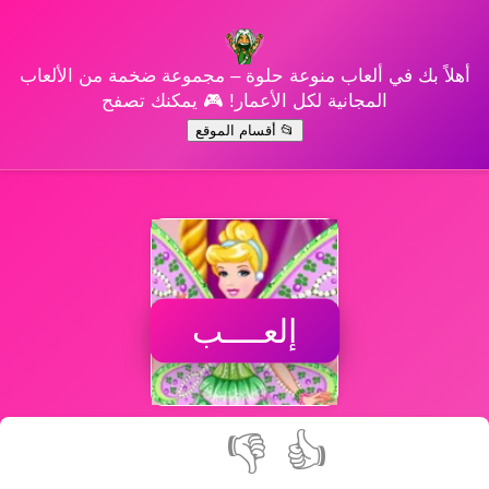
أهلاً بك في ألعاب منوعة حلوة – مجموعة ضخمة من الألعاب
المجانية لكل الأعمار! 🎮 يمكنك تصفح
📂 أقسام الموقع
إلعــــب
👎
👍