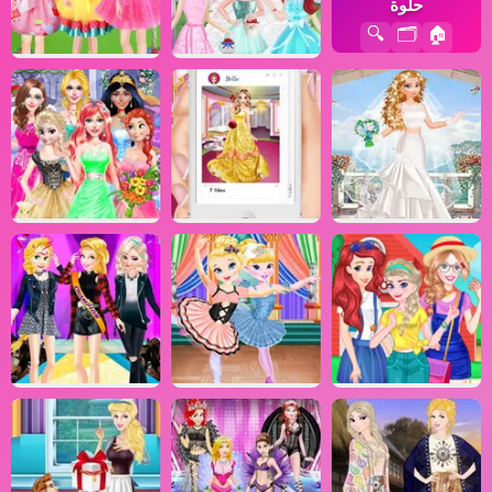
حلوة
🔍
🗂️
🏠