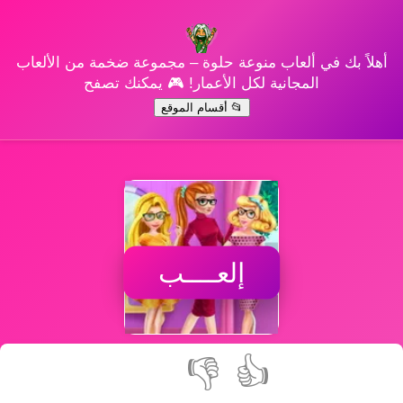
أهلاً بك في ألعاب منوعة حلوة – مجموعة ضخمة من الألعاب
المجانية لكل الأعمار! 🎮 يمكنك تصفح
📂 أقسام الموقع
إلعــــب
👎
👍