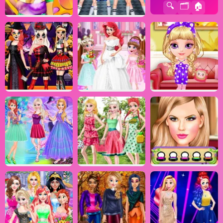
🔍
🗂️
🏠