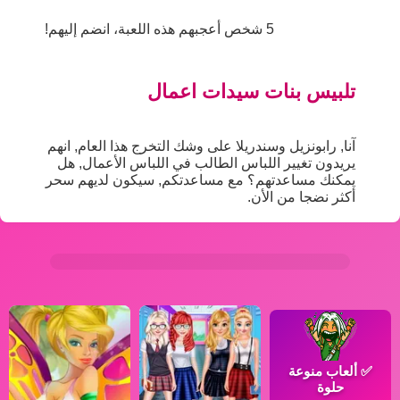
5 شخص أعجبهم هذه اللعبة، انضم إليهم!
تلبيس بنات سيدات اعمال
آنا, رابونزيل وسندريلا على وشك التخرج هذا العام, انهم
يريدون تغيير اللباس الطالب في اللباس الأعمال, هل
يمكنك مساعدتهم؟ مع مساعدتكم, سيكون لديهم سحر
أكثر نضجا من الأن.
✅
ألعاب منوعة
حلوة