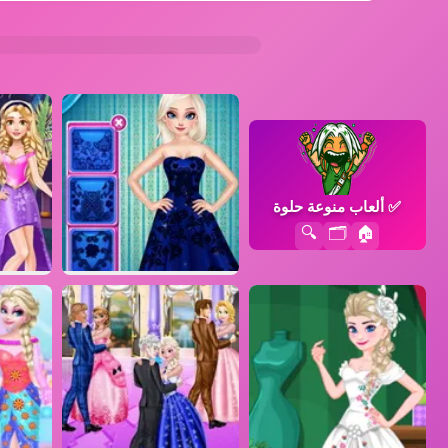
✅
ألعاب منوعة حلوة
🔍
🗂️
🏠