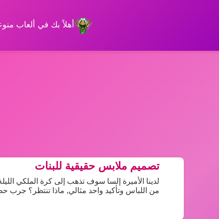
أهلاً بك في ألعاب من
تصميم ملابس حقيقية للبنات
لدينا الأميرة إلسا سوف تذهب إلى كرة الملكي الليل
من اللباس وتأكيد واحد مثالي, ماذا تنتظر؟ جرب ح