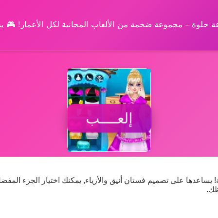
وعة حلوة – مجموعة ضخمة من الألعاب المجانية لكل الأعمار! 🎮 
إلعــــب
ة! يساعدها على تصميم فستان أنيق والأزياء, يمكنك اختيار الجزء المفض
ظك.