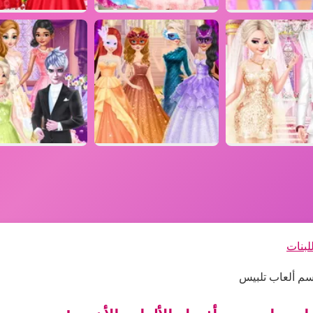
لبنات
سم ألعاب تلبيس