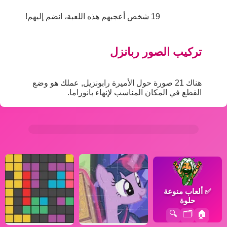
19 شخص أعجبهم هذه اللعبة، انضم إليهم!
تركيب الصور ربانزل
هناك 21 صورة حول الأميرة رابونزيل, عملك هو وضع
القطع في المكان المناسب لإنهاء بانوراما.
✅
ألعاب منوعة
حلوة
🔍
🗂️
🏠