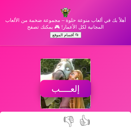
أهلاً بك في ألعاب منوعة حلوة – مجموعة ضخمة من الألعاب
المجانية لكل الأعمار! 🎮 يمكنك تصفح
📂 أقسام الموقع
إلعــــب
👎
👍