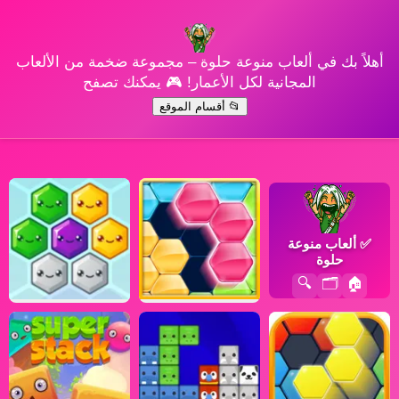
أهلاً بك في ألعاب منوعة حلوة – مجموعة ضخمة من الألعاب
المجانية لكل الأعمار! 🎮 يمكنك تصفح
📂 أقسام الموقع
✅
ألعاب منوعة
حلوة
🔍
🗂️
🏠