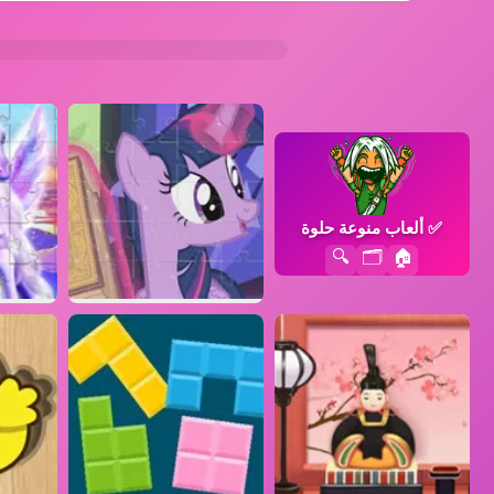
✅
ألعاب منوعة حلوة
🔍
🗂️
🏠