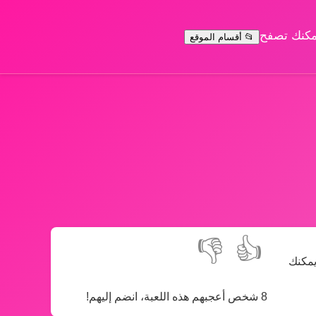
يمكنك تصفح
📂 أقسام الموقع
👎
👍
يمكنك
8 شخص أعجبهم هذه اللعبة، انضم إليهم!