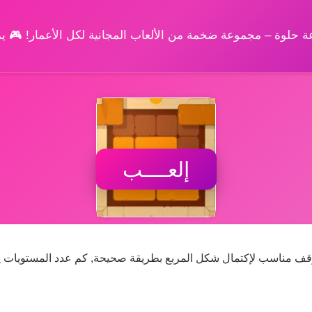
وعة حلوة – مجموعة ضخمة من الألعاب المجانية لكل الأعمار! 🎮 
إلعــــب
وقف مناسب لإكتمال شكل المربع بطريقة صحيحة, كم عدد المستويات 