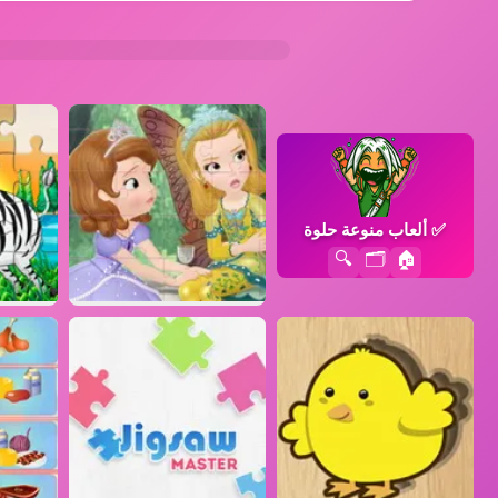
✅
ألعاب منوعة حلوة
🔍
🗂️
🏠