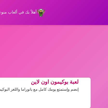
أهلاً بك في ألعاب من
لعبة بوكيمون اون لاين
إنضم وإستمتع يومك كامل مع بانوراما واللغز البوكيم