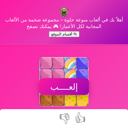
أهلاً بك في ألعاب منوعة حلوة – مجموعة ضخمة من الألعاب
المجانية لكل الأعمار! 🎮 يمكنك تصفح
📂 أقسام الموقع
إلعــــب
👎
👍