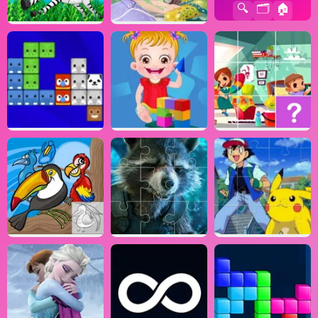
🔍
🗂️
🏠