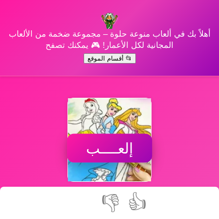
أهلاً بك في ألعاب منوعة حلوة – مجموعة ضخمة من الألعاب
المجانية لكل الأعمار! 🎮 يمكنك تصفح
📂 أقسام الموقع
إلعــــب
👎
👍