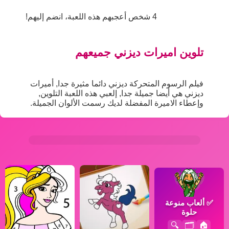
4 شخص أعجبهم هذه اللعبة، انضم إليهم!
تلوين اميرات ديزني جميعهم
فيلم الرسوم المتحركة ديزني دائما مثيرة جدا, أميرات
ديزني هي أيضا جميلة جدا, إلعبي هذه اللعبة التلوين,
وإعطاء الاميرة المفضلة لديك رسمت الألوان الجميلة.
✅
ألعاب منوعة
حلوة
🔍
🗂️
🏠