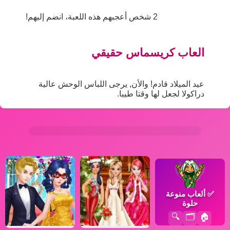
2 شخص أعجبهم هذه اللعبة، انضم إليهم!
العاب كريسماس حقيقي
عيد الميلاد قادم! والأن, يرجى اللباس الوحش عالية
دراكولا لجعل لها وقتا طيبا.
✅
ألعاب منوعة
حلوة
🔍
🗂️
🏠