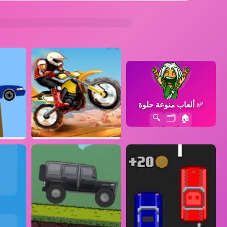
✅
ألعاب منوعة حلوة
🔍
🗂️
🏠