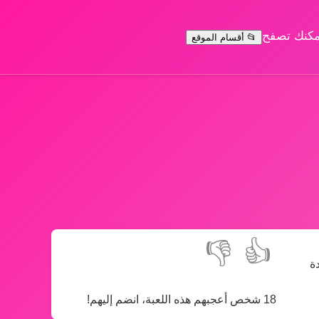
يمكنك تصفح
📂 أقسام الموقع
👎
👍
ة
18 شخص أعجبهم هذه اللعبة، انضم إليهم!