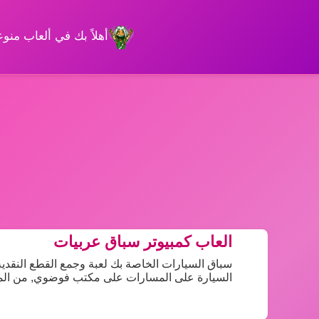
أهلاً بك في ألعاب من
العاب كمبيوتر سباق عربيات
سباق السيارات الخاصة بك لعبة وجمع القطع النقدي
السيارة على المسارات على مكتب فوضوي, من المم