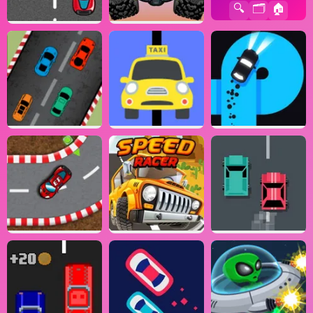
🔍
🗂️
🏠