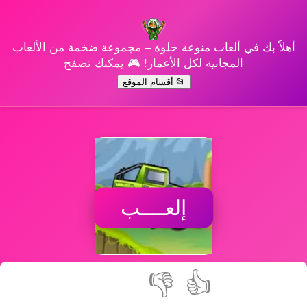
أهلاً بك في ألعاب منوعة حلوة – مجموعة ضخمة من الألعاب
المجانية لكل الأعمار! 🎮 يمكنك تصفح
📂 أقسام الموقع
إلعــــب
👎
👍