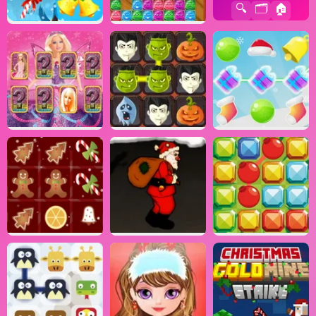
🔍
🗂️
🏠