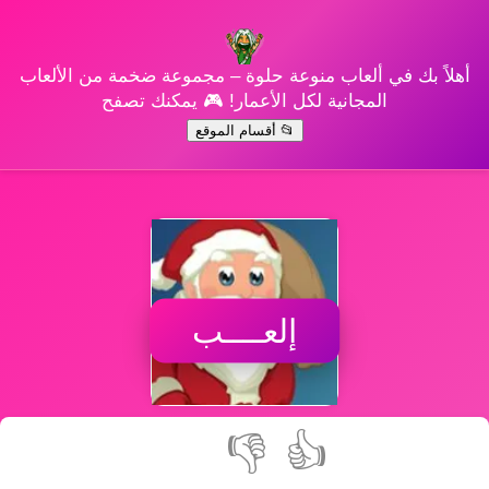
أهلاً بك في ألعاب منوعة حلوة – مجموعة ضخمة من الألعاب
المجانية لكل الأعمار! 🎮 يمكنك تصفح
📂 أقسام الموقع
إلعــــب
👎
👍