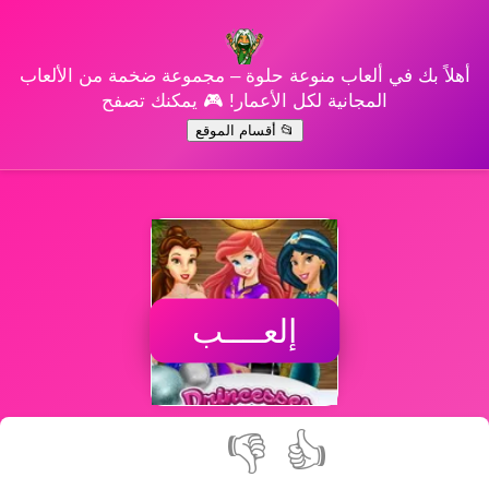
أهلاً بك في ألعاب منوعة حلوة – مجموعة ضخمة من الألعاب
المجانية لكل الأعمار! 🎮 يمكنك تصفح
📂 أقسام الموقع
إلعــــب
👎
👍