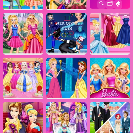
🔍
🗂️
🏠