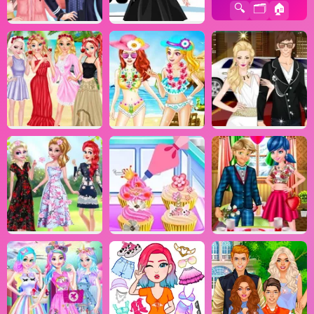
🔍
🗂️
🏠