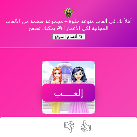
أهلاً بك في ألعاب منوعة حلوة – مجموعة ضخمة من الألعاب
المجانية لكل الأعمار! 🎮 يمكنك تصفح
📂 أقسام الموقع
إلعــــب
👎
👍