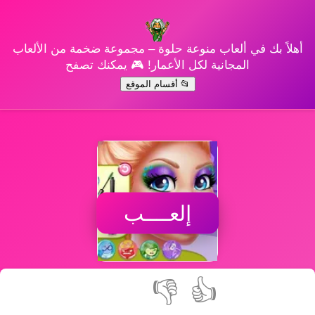
أهلاً بك في ألعاب منوعة حلوة – مجموعة ضخمة من الألعاب
المجانية لكل الأعمار! 🎮 يمكنك تصفح
📂 أقسام الموقع
إلعــــب
👎
👍