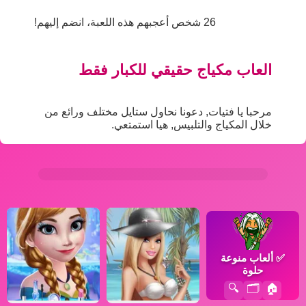
26 شخص أعجبهم هذه اللعبة، انضم إليهم!
العاب مكياج حقيقي للكبار فقط
مرحبا يا فتيات, دعونا نحاول ستايل مختلف ورائع من
خلال المكياج والتلبيس, هيا استمتعي.
✅
ألعاب منوعة
حلوة
🔍
🗂️
🏠