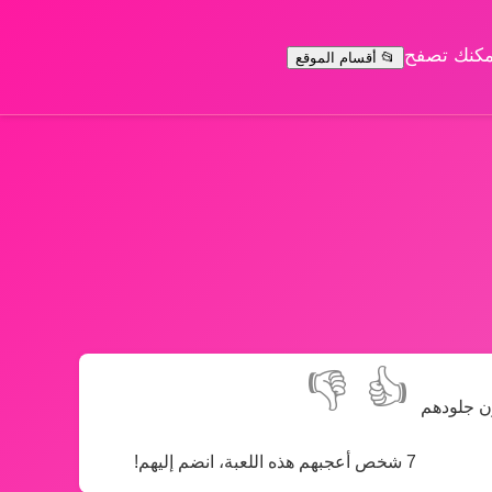
يمكنك تصفح
📂 أقسام الموقع
👎
👍
ون جلودهم
7 شخص أعجبهم هذه اللعبة، انضم إليهم!