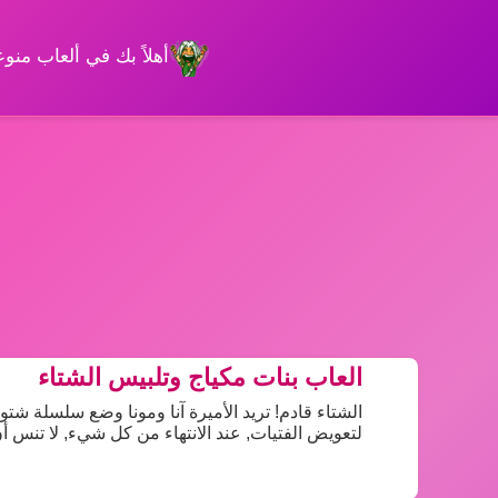
أهلاً بك في ألعاب من
العاب بنات مكياج وتلبيس الشتاء
الشتاء قادم! تريد الأميرة آنا ومونا وضع سلسلة شت
لتعويض الفتيات, عند الانتهاء من كل شيء, لا تنس أن 