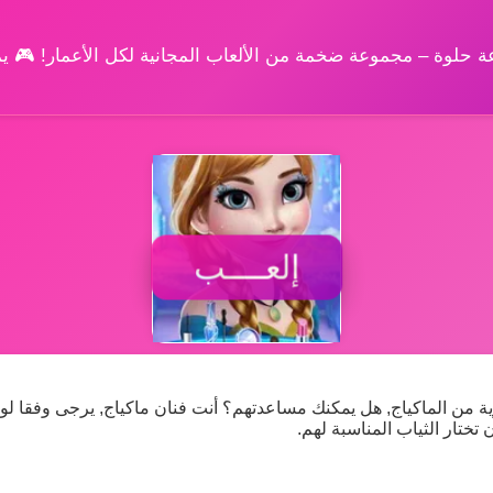
وعة حلوة – مجموعة ضخمة من الألعاب المجانية لكل الأعمار! 🎮 
إلعــــب
وية من الماكياج, هل يمكنك مساعدتهم؟ أنت فنان ماكياج, يرجى وفقا ل
تختار الثياب المناسبة لهم.