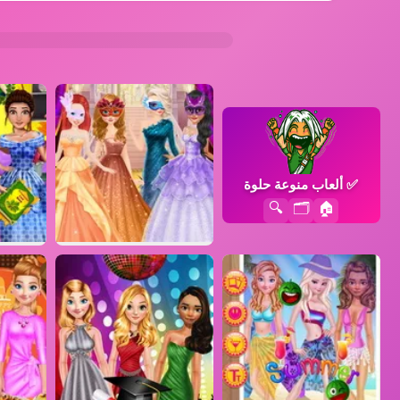
✅
ألعاب منوعة حلوة
🔍
🗂️
🏠