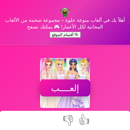
أهلاً بك في ألعاب منوعة حلوة – مجموعة ضخمة من الألعاب
المجانية لكل الأعمار! 🎮 يمكنك تصفح
📂 أقسام الموقع
إلعــــب
👎
👍