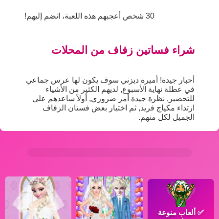
30 شخص أعجبهم هذه اللعبة، انضم إليهم!
شراء فساتين زفاف من المحلات
أخبار جيدة! أميرة ديزني سوف يكون لها عرس جماعي
في عطلة نهاية الأسبوع, لديهم الكثير من الأشياء
للتحضير, نظرة جيدة أمر ضروري, أولاً ساعدهم على
ارتداء مكياج فريد, ثم اختيار بعض فستان الزفاف
الجميل لكل منهم.
✅
ألعاب منوعة