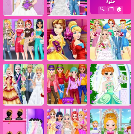
حلوة
🔍
🗂️
🏠