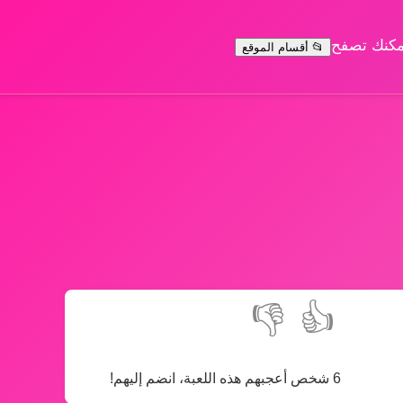
يمكنك تصفح
📂 أقسام الموقع
👎
👍
6 شخص أعجبهم هذه اللعبة، انضم إليهم!