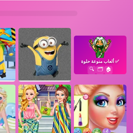
✅
ألعاب منوعة حلوة
🔍
🗂️
🏠