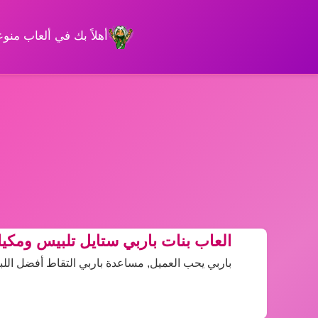
أهلاً بك في ألعاب من
العاب بنات باربي ستايل تلبيس ومكيا
باربي يحب العميل, مساعدة باربي التقاط أفضل اللبا