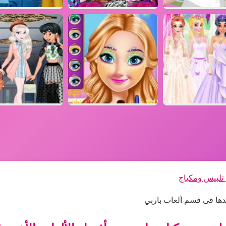
 تلبيس ومكياج
جدها فى قسم ألعاب باربي