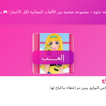
وعة حلوة – مجموعة ضخمة من الألعاب المجانية لكل الأعمار! 🎮 
إلعــــب
ج
س التوابع, ومن ثم إعطاء ماكياج لها.