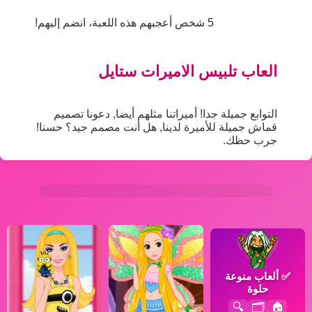
5 شخص أعجبهم هذه اللعبة، انضم إليهم!
العاب تلبيس الاميرات ستايل
التوابع جميلة جدا! أميراتنا مثلهم أيضا, دعونا تصميم
قماش جميلة للأميرة لدينا, هل أنت مصمم جيد؟ حسنا!
جرب حظك.
✅
ألعاب منوعة
حلوة
🔍
🗂️
🏠