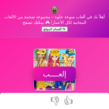
أهلاً بك في ألعاب منوعة حلوة – مجموعة ضخمة من الألعاب
المجانية لكل الأعمار! 🎮 يمكنك تصفح
📂 أقسام الموقع
إلعــــب
👎
👍