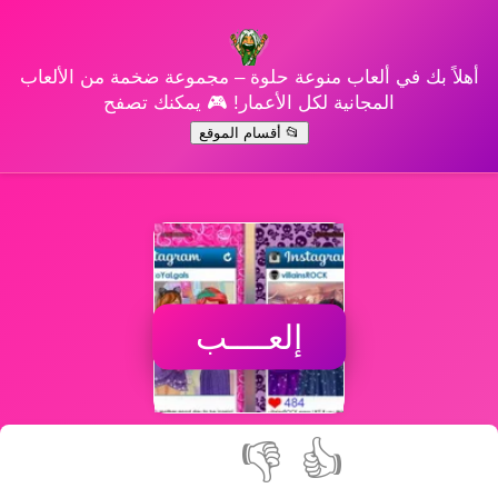
أهلاً بك في ألعاب منوعة حلوة – مجموعة ضخمة من الألعاب
المجانية لكل الأعمار! 🎮 يمكنك تصفح
📂 أقسام الموقع
إلعــــب
👎
👍