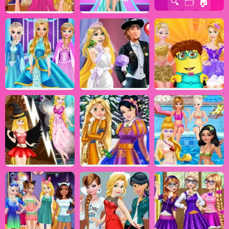
🔍
🗂️
🏠