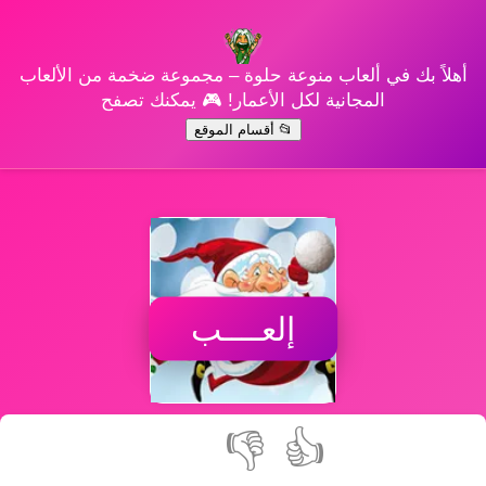
أهلاً بك في ألعاب منوعة حلوة – مجموعة ضخمة من الألعاب
المجانية لكل الأعمار! 🎮 يمكنك تصفح
📂 أقسام الموقع
إلعــــب
👎
👍