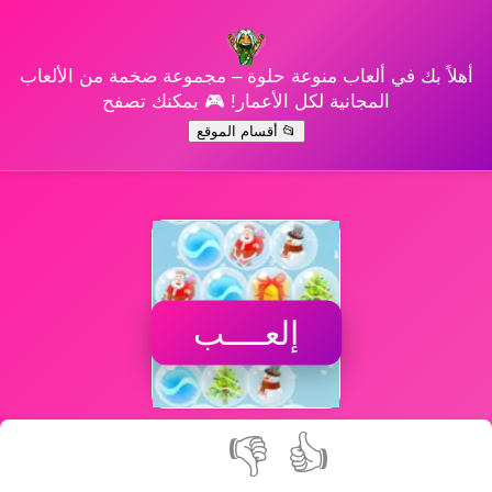
أهلاً بك في ألعاب منوعة حلوة – مجموعة ضخمة من الألعاب
المجانية لكل الأعمار! 🎮 يمكنك تصفح
📂 أقسام الموقع
إلعــــب
👎
👍